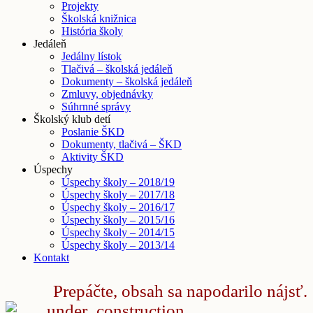
Projekty
Školská knižnica
História školy
Jedáleň
Jedálny lístok
Tlačivá – školská jedáleň
Dokumenty – školská jedáleň
Zmluvy, objednávky
Súhrnné správy
Školský klub detí
Poslanie ŠKD
Dokumenty, tlačivá – ŠKD
Aktivity ŠKD
Úspechy
Úspechy školy – 2018/19
Úspechy školy – 2017/18
Úspechy školy – 2016/17
Úspechy školy – 2015/16
Úspechy školy – 2014/15
Úspechy školy – 2013/14
Kontakt
Prepáčte, obsah sa napodarilo nájsť.