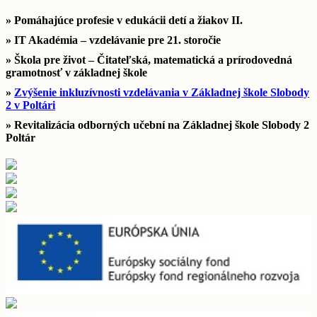
» Pomáhajúce profesie v edukácii detí a žiakov II.
» IT Akadémia – vzdelávanie pre 21. storočie
» Škola pre život – Čitateľská, matematická a prírodovedná
gramotnosť v základnej škole
»
Zvýšenie inkluzívnosti vzdelávania v Základnej škole Slobody
2 v Poltári
» Revitalizácia odborných učební na Základnej škole Slobody 2
Poltár