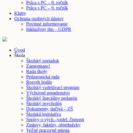
Práca s PC – 8. ročník
Práca s PC – 9. ročník
Kluby
Ochrana osobných údajov
Povinné informovanie
Inkluzívny tím – GDPR
Úvod
Škola
Školský poriadok
Zamestnanci
Rada školy
Pedagogická rada
Rozvrh hodín
Školský vzdelávací program
Výchovné poradenstvo
Školský špeciálny pedagóg
Školský psychológ
Dokumenty, tlačivá – ZŠ
Školská legislatíva
Správy o vých.–vzdel. činnosti
Zmluvy, faktúry, objednávky
Voľné pracovné miesta