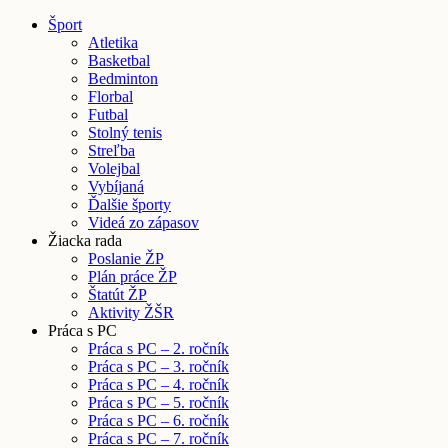
Šport
Atletika
Basketbal
Bedminton
Florbal
Futbal
Stolný tenis
Streľba
Volejbal
Vybíjaná
Ďalšie športy
Videá zo zápasov
Žiacka rada
Poslanie ŽP
Plán práce ŽP
Štatút ŽP
Aktivity ŽŠR
Práca s PC
Práca s PC – 2. ročník
Práca s PC – 3. ročník
Práca s PC – 4. ročník
Práca s PC – 5. ročník
Práca s PC – 6. ročník
Práca s PC – 7. ročník