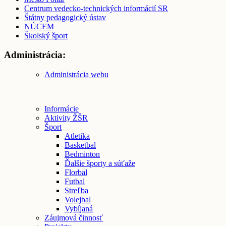
Centrum vedecko-technických informácií SR
Štátny pedagogický ústav
NÚCEM
Školský šport
Administrácia:
Administrácia webu
Informácie
Aktivity ŽŠR
Šport
Atletika
Basketbal
Bedminton
Ďalšie športy a súťaže
Florbal
Futbal
Streľba
Volejbal
Vybíjaná
Záujmová činnosť