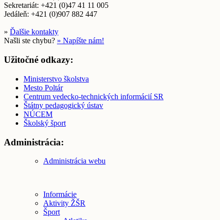
Sekretariát: +421 (0)47 41 11 005
Jedáleň: +421 (0)907 882 447
»
Ďalšie kontakty
Našli ste chybu?
» Napíšte nám!
Užitočné odkazy:
Ministerstvo školstva
Mesto Poltár
Centrum vedecko-technických informácií SR
Štátny pedagogický ústav
NÚCEM
Školský šport
Administrácia:
Administrácia webu
Informácie
Aktivity ŽŠR
Šport