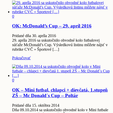
0
OK: McDonald’s Cup – 29. apríl 2016
Pridané dňa 30. apríla 2016
29. apríla 2016 sa uskutočnilo obvodné kolo futbalovej
súťaže McDonald’s Cup. Výsledkovú listinu môžete nájsť v
rubrike CVČ » Športové […]
Pokračovať
0
OK – Mini futbal, chlapci + dievčatá, 1.stupeň
ZŠ – Mc Donald´s Cup – Poltár
Pridané dňa 15. októbra 2014
Dňa 09.10.2014 sa uskutočnilo obvodné kolo v Mini futbale