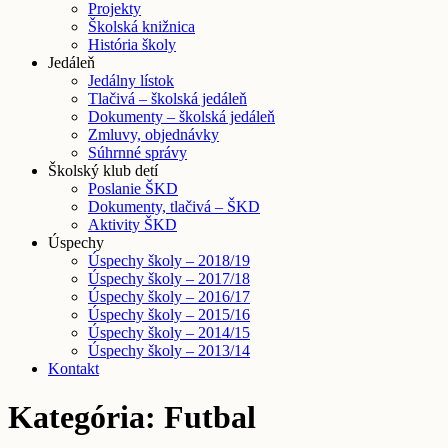
Projekty
Školská knižnica
História školy
Jedáleň
Jedálny lístok
Tlačivá – školská jedáleň
Dokumenty – školská jedáleň
Zmluvy, objednávky
Súhrnné správy
Školský klub detí
Poslanie ŠKD
Dokumenty, tlačivá – ŠKD
Aktivity ŠKD
Úspechy
Úspechy školy – 2018/19
Úspechy školy – 2017/18
Úspechy školy – 2016/17
Úspechy školy – 2015/16
Úspechy školy – 2014/15
Úspechy školy – 2013/14
Kontakt
Kategória: Futbal