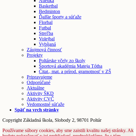
Atletika
Basketbal
Bedminton
Ďalšie športy a súťaže
Florbal
Futbal
Streľba
Volejbal
Vybíjaná
Záujmová činnosť
Projekty
Poltárske včely zo školy
Športová akadémia Mateja Tótha
Čitat., mat. a prírod. gramotnosť v ZŠ
Pripravujeme
Odporúčané
Aktuálne
Aktivity ŠKD
Aktivity CVČ
Vedomostné súťaže
Späť na vrch stránky
Copyright Základná škola, Slobody 2, 98701 Poltár
Používame súbory cookies, aby sme zaistili kvalitu našej stránky. Ak
budete pokračovať v jej prehliadaní, predpokladáme, že s tým