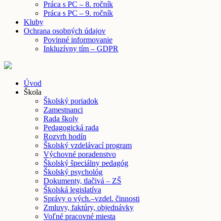
Práca s PC – 8. ročník
Práca s PC – 9. ročník
Kluby
Ochrana osobných údajov
Povinné informovanie
Inkluzívny tím – GDPR
Úvod
Škola
Školský poriadok
Zamestnanci
Rada školy
Pedagogická rada
Rozvrh hodín
Školský vzdelávací program
Výchovné poradenstvo
Školský špeciálny pedagóg
Školský psychológ
Dokumenty, tlačivá – ZŠ
Školská legislatíva
Správy o vých.–vzdel. činnosti
Zmluvy, faktúry, objednávky
Voľné pracovné miesta