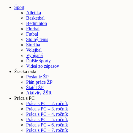
Šport
Atletika
Basketbal
Bedminton
Florbal
Futbal
Stolný tenis
Streľba
Volejbal
Vybíjaná
Ďalšie športy
Videá zo zápasov
Žiacka rada
Poslanie ŽP
Plán práce ŽP
Štatút ŽP
Aktivity ŽŠR
Práca s PC
Práca s PC – 2. ročník
Práca s PC – 3. ročník
Práca s PC – 4. ročník
Práca s PC – 5. ročník
Práca s PC – 6. ročník
Práca s PC – 7. ročník