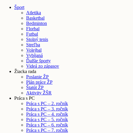
Šport
Atletika
Basketbal
Bedminton
Florbal
Futbal
Stolný tenis
Streľba
Volejbal
Vybíjaná
Ďalšie športy
Videá zo zápasov
Žiacka rada
Poslanie ŽP
Plán práce ŽP
Štatút ŽP
Aktivity ŽŠR
Práca s PC
Práca s PC – 2. ročník
Práca s PC – 3. ročník
Práca s PC – 4. ročník
Práca s PC – 5. ročník
Práca s PC – 6. ročník
Práca s PC – 7. ročník