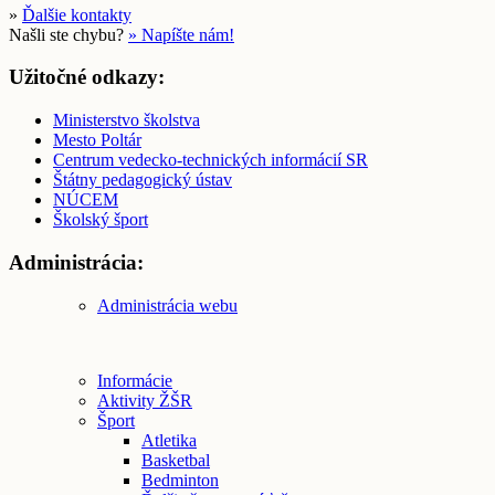
»
Ďalšie kontakty
Našli ste chybu?
» Napíšte nám!
Užitočné odkazy:
Ministerstvo školstva
Mesto Poltár
Centrum vedecko-technických informácií SR
Štátny pedagogický ústav
NÚCEM
Školský šport
Administrácia:
Administrácia webu
Informácie
Aktivity ŽŠR
Šport
Atletika
Basketbal
Bedminton