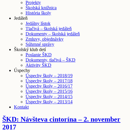
Projekty
Školská knižnica
História školy
Jedáleň
Jedálny lístok
Tlačivá – školská jedáleň
Dokumenty – školská jedáleň
Zmluvy, objednávky
Súhrnné správy
Školský klub detí
Poslanie ŠKD
Dokumenty, tlačivá – ŠKD
Aktivity ŠKD
Úspechy
Úspechy školy – 2018/19
Úspechy školy – 2017/18
Úspechy školy – 2016/17
Úspechy školy – 2015/16
Úspechy školy – 2014/15
Úspechy školy – 2013/14
Kontakt
ŠKD: Návšteva cintorína – 2. november
2017