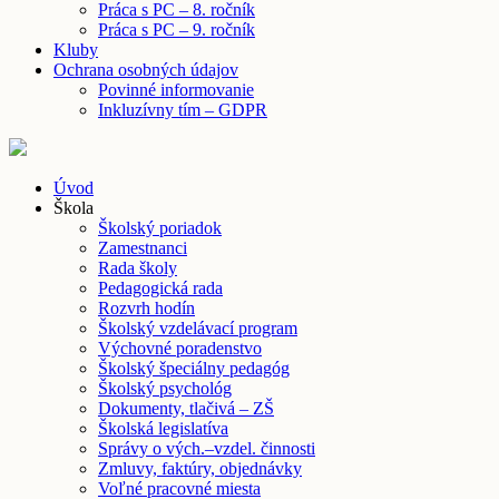
Práca s PC – 8. ročník
Práca s PC – 9. ročník
Kluby
Ochrana osobných údajov
Povinné informovanie
Inkluzívny tím – GDPR
Úvod
Škola
Školský poriadok
Zamestnanci
Rada školy
Pedagogická rada
Rozvrh hodín
Školský vzdelávací program
Výchovné poradenstvo
Školský špeciálny pedagóg
Školský psychológ
Dokumenty, tlačivá – ZŠ
Školská legislatíva
Správy o vých.–vzdel. činnosti
Zmluvy, faktúry, objednávky
Voľné pracovné miesta