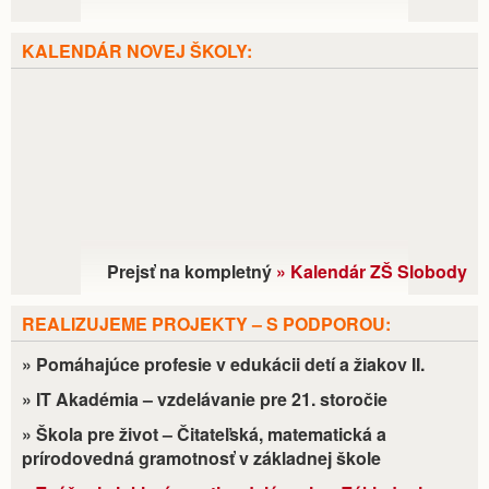
KALENDÁR NOVEJ ŠKOLY:
Prejsť na kompletný
» Kalendár ZŠ Slobody
REALIZUJEME PROJEKTY – S PODPOROU:
» Pomáhajúce profesie v edukácii detí a žiakov II.
» IT Akadémia – vzdelávanie pre 21. storočie
» Škola pre život – Čitateľská, matematická a
prírodovedná gramotnosť v základnej škole