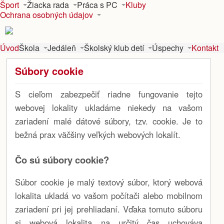
Šport
Žiacka rada
Práca s PC
Kluby
Ochrana osobných údajov
Úvod
Škola
Jedáleň
Školský klub detí
Úspechy
Kontakt
Súbory cookie
S cieľom zabezpečiť riadne fungovanie tejto
webovej lokality ukladáme niekedy na vašom
zariadení malé dátové súbory, tzv. cookie. Je to
bežná prax väčšiny veľkých webových lokalít.
Čo sú súbory cookie?
Súbor cookie je malý textový súbor, ktorý webová
lokalita ukladá vo vašom počítači alebo mobilnom
zariadení pri jej prehliadaní. Vďaka tomuto súboru
si webová lokalita na určitý čas uchováva