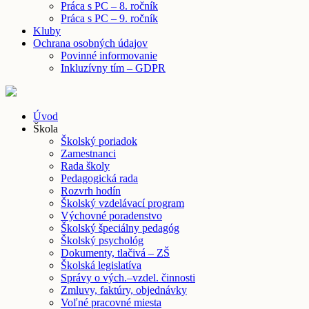
Práca s PC – 8. ročník
Práca s PC – 9. ročník
Kluby
Ochrana osobných údajov
Povinné informovanie
Inkluzívny tím – GDPR
Úvod
Škola
Školský poriadok
Zamestnanci
Rada školy
Pedagogická rada
Rozvrh hodín
Školský vzdelávací program
Výchovné poradenstvo
Školský špeciálny pedagóg
Školský psychológ
Dokumenty, tlačivá – ZŠ
Školská legislatíva
Správy o vých.–vzdel. činnosti
Zmluvy, faktúry, objednávky
Voľné pracovné miesta