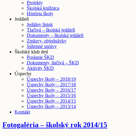
Projekty
Školská knižnica
História školy
Jedáleň
Jedálny lístok
Tlačivá – školská jedáleň
Dokumenty – školská jedáleň
Zmluvy, objednávky
Súhrnné správy
Školský klub detí
Poslanie ŠKD
Dokumenty, tlačivá – ŠKD
Aktivity ŠKD
Úspechy
Úspechy školy – 2018/19
Úspechy školy – 2017/18
Úspechy školy – 2016/17
Úspechy školy – 2015/16
Úspechy školy – 2014/15
Úspechy školy – 2013/14
Kontakt
Fotogaléria – školský rok 2014/15