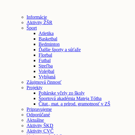
Informácie
Aktivity ŽŠR
Šport
Atletika
Basketbal
Bedminton
Ďalšie športy a súťaže
Florbal
Futbal
Streľba
Volejbal
Vybíjaná
Záujmová činnosť
Projekty
Poltárske včely zo školy
Športová akadémia Mateja Tótha
Čitat., mat. a prírod. gramotnosť v ZŠ
Pripravujeme
Odporúčané
Aktuálne
Aktivity ŠKD
Aktivity CVČ