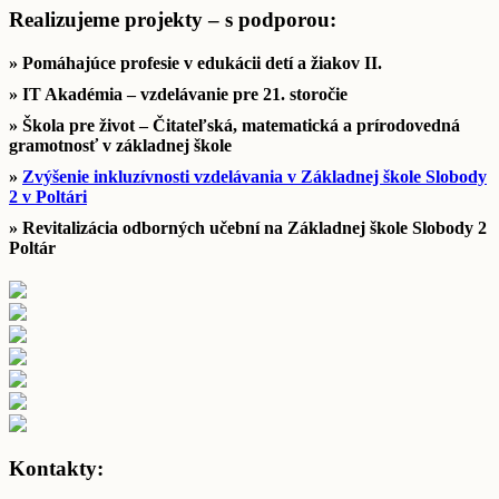
Realizujeme projekty – s podporou:
» Pomáhajúce profesie v edukácii detí a žiakov II.
» IT Akadémia – vzdelávanie pre 21. storočie
» Škola pre život – Čitateľská, matematická a prírodovedná
gramotnosť v základnej škole
»
Zvýšenie inkluzívnosti vzdelávania v Základnej škole Slobody
2 v Poltári
» Revitalizácia odborných učební na Základnej škole Slobody 2
Poltár
Kontakty: