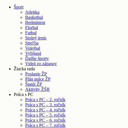
Šport
Atletika
Basketbal
Bedminton
Florbal
Futbal
Stolný tenis
Streľba
Volejbal
Vybíjaná
Ďalšie športy
Videá zo zápasov
Žiacka rada
Poslanie ŽP
Plán práce ŽP
Štatút ŽP
Aktivity ŽŠR
Práca s PC
Práca s PC – 2. ročník
Práca s PC – 3. ročník
Práca s PC – 4. ročník
Práca s PC – 5. ročník
Práca s PC – 6. ročník
Práca s PC – 7. ročník