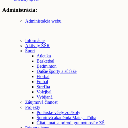
Administrácia:
Administrácia webu
Informácie
Aktivity ŽŠR
Šport
Atletika
Basketbal
Bedminton
Ďalšie športy a súťaže
Florbal
Futbal
Streľba
Volejbal
Vybíjaná
Záujmová činnosť
Projekty
Poltárske včely zo školy
Športová akadémia Mateja Tótha
Čitat., mat. a prírod. gramotnosť v ZŠ
Pripravujeme