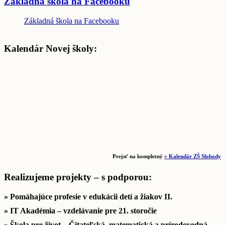
Základná škola na Facebooku
Základná škola na Facebooku
Kalendár Novej školy:
Prejsť na kompletný
» Kalendár ZŠ Slobody
Realizujeme projekty – s podporou:
» Pomáhajúce profesie v edukácii detí a žiakov II.
» IT Akadémia – vzdelávanie pre 21. storočie
» Škola pre život – Čitateľská, matematická a prírodovedná