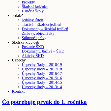
Projekty
Školská knižnica
História školy
Jedáleň
Jedálny lístok
Tlačivá – školská jedáleň
Dokumenty – školská jedáleň
Zmluvy, objednávky
Súhrnné správy
Školský klub detí
Poslanie ŠKD
Dokumenty, tlačivá – ŠKD
Aktivity ŠKD
Úspechy
Úspechy školy – 2018/19
Úspechy školy – 2017/18
Úspechy školy – 2016/17
Úspechy školy – 2015/16
Úspechy školy – 2014/15
Úspechy školy – 2013/14
Kontakt
Čo potrebuje prvák do 1. ročníka