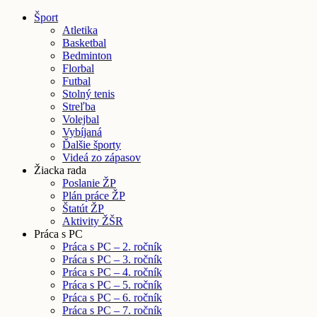
Šport
Atletika
Basketbal
Bedminton
Florbal
Futbal
Stolný tenis
Streľba
Volejbal
Vybíjaná
Ďalšie športy
Videá zo zápasov
Žiacka rada
Poslanie ŽP
Plán práce ŽP
Štatút ŽP
Aktivity ŽŠR
Práca s PC
Práca s PC – 2. ročník
Práca s PC – 3. ročník
Práca s PC – 4. ročník
Práca s PC – 5. ročník
Práca s PC – 6. ročník
Práca s PC – 7. ročník