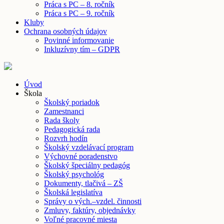
Práca s PC – 8. ročník
Práca s PC – 9. ročník
Kluby
Ochrana osobných údajov
Povinné informovanie
Inkluzívny tím – GDPR
Úvod
Škola
Školský poriadok
Zamestnanci
Rada školy
Pedagogická rada
Rozvrh hodín
Školský vzdelávací program
Výchovné poradenstvo
Školský špeciálny pedagóg
Školský psychológ
Dokumenty, tlačivá – ZŠ
Školská legislatíva
Správy o vých.–vzdel. činnosti
Zmluvy, faktúry, objednávky
Voľné pracovné miesta