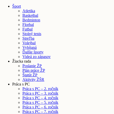
Šport
Atletika
Basketbal
Bedminton
Florbal
Futbal
Stolný tenis
Streľba
Volejbal
Vybíjaná
Ďalšie športy
Videá zo zápasov
Žiacka rada
Poslanie ŽP
Plán práce ŽP
Štatút ŽP
Aktivity ŽŠR
Práca s PC
Práca s PC – 2. ročník
Práca s PC – 3. ročník
Práca s PC – 4. ročník
Práca s PC – 5. ročník
Práca s PC – 6. ročník
Práca s PC – 7. ročník