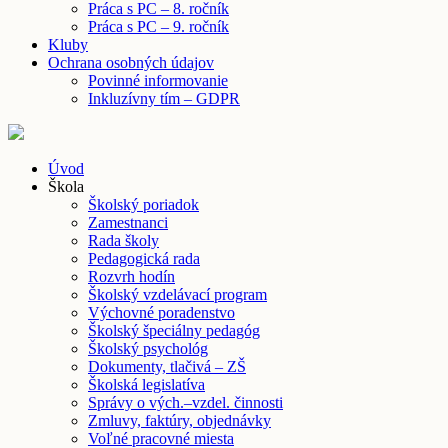
Práca s PC – 8. ročník
Práca s PC – 9. ročník
Kluby
Ochrana osobných údajov
Povinné informovanie
Inkluzívny tím – GDPR
Úvod
Škola
Školský poriadok
Zamestnanci
Rada školy
Pedagogická rada
Rozvrh hodín
Školský vzdelávací program
Výchovné poradenstvo
Školský špeciálny pedagóg
Školský psychológ
Dokumenty, tlačivá – ZŠ
Školská legislatíva
Správy o vých.–vzdel. činnosti
Zmluvy, faktúry, objednávky
Voľné pracovné miesta