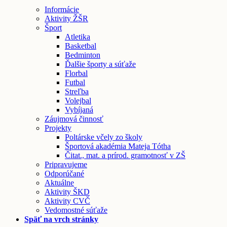
Informácie
Aktivity ŽŠR
Šport
Atletika
Basketbal
Bedminton
Ďalšie športy a súťaže
Florbal
Futbal
Streľba
Volejbal
Vybíjaná
Záujmová činnosť
Projekty
Poltárske včely zo školy
Športová akadémia Mateja Tótha
Čitat., mat. a prírod. gramotnosť v ZŠ
Pripravujeme
Odporúčané
Aktuálne
Aktivity ŠKD
Aktivity CVČ
Vedomostné súťaže
Späť na vrch stránky