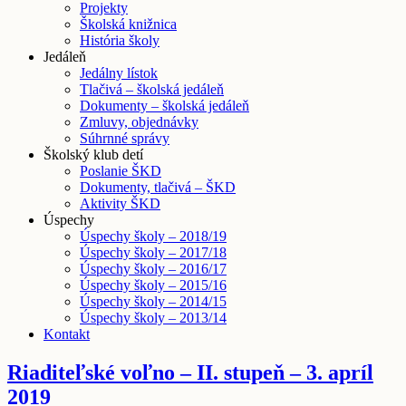
Projekty
Školská knižnica
História školy
Jedáleň
Jedálny lístok
Tlačivá – školská jedáleň
Dokumenty – školská jedáleň
Zmluvy, objednávky
Súhrnné správy
Školský klub detí
Poslanie ŠKD
Dokumenty, tlačivá – ŠKD
Aktivity ŠKD
Úspechy
Úspechy školy – 2018/19
Úspechy školy – 2017/18
Úspechy školy – 2016/17
Úspechy školy – 2015/16
Úspechy školy – 2014/15
Úspechy školy – 2013/14
Kontakt
Riaditeľské voľno – II. stupeň – 3. apríl
2019