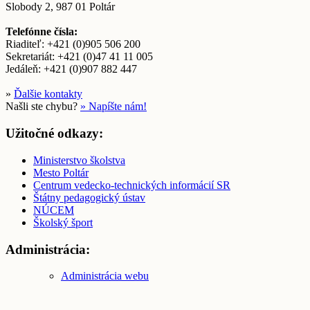
Slobody 2, 987 01 Poltár
Telefónne čísla:
Riaditeľ: +421 (0)905 506 200
Sekretariát: +421 (0)47 41 11 005
Jedáleň: +421 (0)907 882 447
»
Ďalšie kontakty
Našli ste chybu?
» Napíšte nám!
Užitočné odkazy:
Ministerstvo školstva
Mesto Poltár
Centrum vedecko-technických informácií SR
Štátny pedagogický ústav
NÚCEM
Školský šport
Administrácia:
Administrácia webu