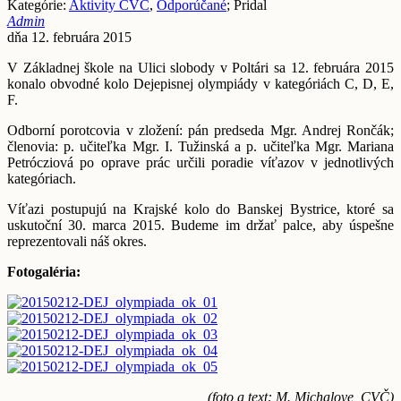
Kategórie:
Aktivity CVČ
,
Odporúčané
; Pridal
Admin
dňa 12. februára 2015
V Základnej škole na Ulici slobody v Poltári sa 12. februára 2015
konalo obvodné kolo Dejepisnej olympiády v kategóriách C, D, E,
F.
Odborní porotcovia v zložení: pán predseda Mgr. Andrej Rončák;
členovia: p. učiteľka Mgr. I. Tužinská a p. učiteľka Mgr. Mariana
Petrócziová po oprave prác určili poradie víťazov v jednotlivých
kategóriach.
Víťazi postupujú na Krajské kolo do Banskej Bystrice, ktoré sa
uskutoční 30. marca 2015. Budeme im držať palce, aby úspešne
reprezentovali náš okres.
Fotogaléria:
(foto a text: M. Michalove, CVČ)