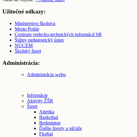
Užitočné odkazy:
Ministerstvo školstva
Mesto Poltár
Centrum vedecko-technických informácií SR
Štátny pedagogický ústav
NÚCEM
Školský šport
Administrácia:
Administrácia webu
Informácie
Aktivity ŽŠR
Šport
Atletika
Basketbal
Bedminton
Ďalšie športy a súťaže
Florbal