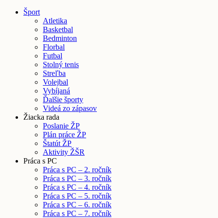
Šport
Atletika
Basketbal
Bedminton
Florbal
Futbal
Stolný tenis
Streľba
Volejbal
Vybíjaná
Ďalšie športy
Videá zo zápasov
Žiacka rada
Poslanie ŽP
Plán práce ŽP
Štatút ŽP
Aktivity ŽŠR
Práca s PC
Práca s PC – 2. ročník
Práca s PC – 3. ročník
Práca s PC – 4. ročník
Práca s PC – 5. ročník
Práca s PC – 6. ročník
Práca s PC – 7. ročník