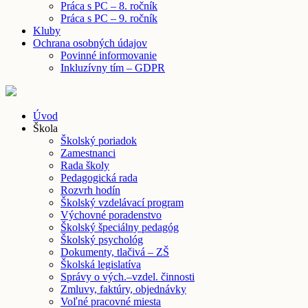
Práca s PC – 8. ročník
Práca s PC – 9. ročník
Kluby
Ochrana osobných údajov
Povinné informovanie
Inkluzívny tím – GDPR
Úvod
Škola
Školský poriadok
Zamestnanci
Rada školy
Pedagogická rada
Rozvrh hodín
Školský vzdelávací program
Výchovné poradenstvo
Školský špeciálny pedagóg
Školský psychológ
Dokumenty, tlačivá – ZŠ
Školská legislatíva
Správy o vých.–vzdel. činnosti
Zmluvy, faktúry, objednávky
Voľné pracovné miesta