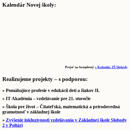
Kalendár Novej školy:
Prejsť na kompletný
» Kalendár ZŠ Slobody
Realizujeme projekty – s podporou:
» Pomáhajúce profesie v edukácii detí a žiakov II.
» IT Akadémia – vzdelávanie pre 21. storočie
» Škola pre život – Čitateľská, matematická a prírodovedná
gramotnosť v základnej škole
»
Zvýšenie inkluzívnosti vzdelávania v Základnej škole Slobody
2 v Poltári