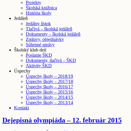
Projekty
Školská knižnica
História školy
Jedáleň
Jedálny lístok
Tlačivá – školská jedáleň
Dokumenty – školská jedáleň
Zmluvy, objednávky
Súhrnné správy
Školský klub detí
Poslanie ŠKD
Dokumenty, tlačivá – ŠKD
Aktivity ŠKD
Úspechy
Úspechy školy – 2018/19
Úspechy školy – 2017/18
Úspechy školy – 2016/17
Úspechy školy – 2015/16
Úspechy školy – 2014/15
Úspechy školy – 2013/14
Kontakt
Dejepisná olympiáda – 12. február 2015