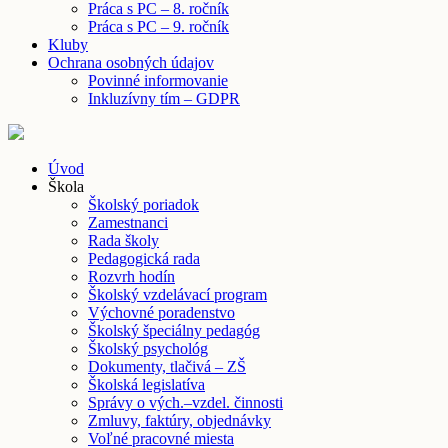
Práca s PC – 8. ročník
Práca s PC – 9. ročník
Kluby
Ochrana osobných údajov
Povinné informovanie
Inkluzívny tím – GDPR
Úvod
Škola
Školský poriadok
Zamestnanci
Rada školy
Pedagogická rada
Rozvrh hodín
Školský vzdelávací program
Výchovné poradenstvo
Školský špeciálny pedagóg
Školský psychológ
Dokumenty, tlačivá – ZŠ
Školská legislatíva
Správy o vých.–vzdel. činnosti
Zmluvy, faktúry, objednávky
Voľné pracovné miesta