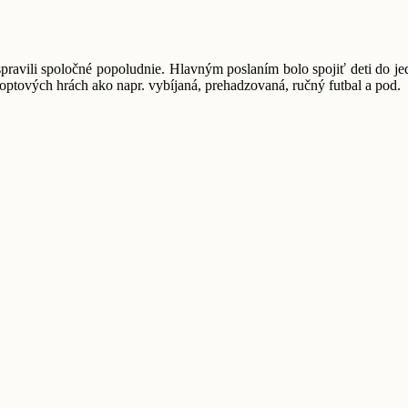
ili spoločné popoludnie. Hlavným poslaním bolo spojiť deti do jedného
i loptových hrách ako napr. vybíjaná, prehadzovaná, ručný futbal a pod.