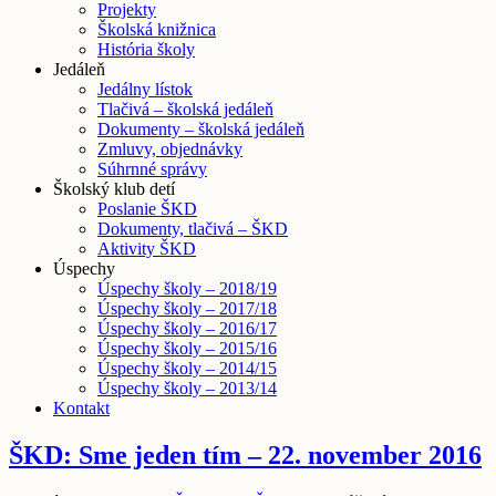
Projekty
Školská knižnica
História školy
Jedáleň
Jedálny lístok
Tlačivá – školská jedáleň
Dokumenty – školská jedáleň
Zmluvy, objednávky
Súhrnné správy
Školský klub detí
Poslanie ŠKD
Dokumenty, tlačivá – ŠKD
Aktivity ŠKD
Úspechy
Úspechy školy – 2018/19
Úspechy školy – 2017/18
Úspechy školy – 2016/17
Úspechy školy – 2015/16
Úspechy školy – 2014/15
Úspechy školy – 2013/14
Kontakt
ŠKD: Sme jeden tím – 22. november 2016