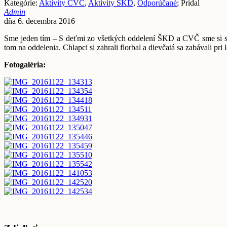
Kategórie:
Aktivity CVČ
,
Aktivity ŠKD
,
Odporúčané
; Pridal
Admin
dňa 6. decembra 2016
Sme jeden tím – S deťmi zo všetkých oddelení ŠKD a CVČ sme si sprav
tom na oddelenia. Chlapci si zahrali florbal a dievčatá sa zabávali pr
Fotogaléria: