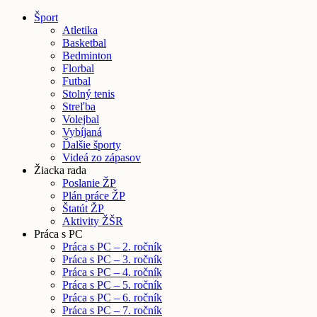
Šport
Atletika
Basketbal
Bedminton
Florbal
Futbal
Stolný tenis
Streľba
Volejbal
Vybíjaná
Ďalšie športy
Videá zo zápasov
Žiacka rada
Poslanie ŽP
Plán práce ŽP
Štatút ŽP
Aktivity ŽŠR
Práca s PC
Práca s PC – 2. ročník
Práca s PC – 3. ročník
Práca s PC – 4. ročník
Práca s PC – 5. ročník
Práca s PC – 6. ročník
Práca s PC – 7. ročník