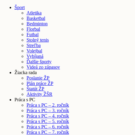
Šport
Atletika
Basketbal
Bedminton
Florbal
Futbal
Stolný tenis
Streľba
Volejbal
Vybíjaná
Ďalšie športy
Videá zo zápasov
Žiacka rada
Poslanie ŽP
Plán práce ŽP
Štatút ŽP
Aktivity ŽŠR
Práca s PC
Práca s PC – 2. ročník
Práca s PC – 3. ročník
Práca s PC – 4. ročník
Práca s PC – 5. ročník
Práca s PC – 6. ročník
Práca s PC – 7. ročník