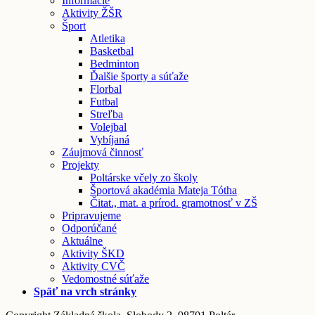
Informácie
Aktivity ŽŠR
Šport
Atletika
Basketbal
Bedminton
Ďalšie športy a súťaže
Florbal
Futbal
Streľba
Volejbal
Vybíjaná
Záujmová činnosť
Projekty
Poltárske včely zo školy
Športová akadémia Mateja Tótha
Čitat., mat. a prírod. gramotnosť v ZŠ
Pripravujeme
Odporúčané
Aktuálne
Aktivity ŠKD
Aktivity CVČ
Vedomostné súťaže
Späť na vrch stránky