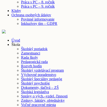
Práca s PC – 8. ročník
Práca s PC – 9. ročník
Kluby
Ochrana osobných údajov
Povinné informovanie
Inkluzívny tím – GDPR
Úvod
Škola
Školský poriadok
Zamestnanci
Rada školy
Pedagogická rada
Rozvrh hodín
Školský vzdelávací program
Výchovné poradenstvo
Školský špeciálny pedagóg
Školský psychológ
Dokumenty, tlačivá – ZŠ
Školská legislatíva
Správy o vých.–vzdel. činnosti
Zmluvy, faktúry, objednávky
Voľné pracovné miesta