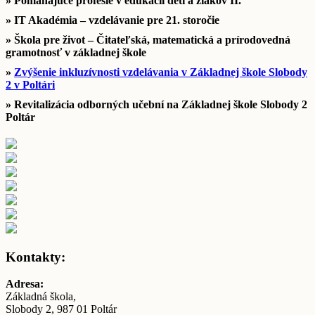
» Pomáhajúce profesie v edukácii detí a žiakov II.
» IT Akadémia – vzdelávanie pre 21. storočie
» Škola pre život – Čitateľská, matematická a prírodovedná
gramotnosť v základnej škole
»
Zvýšenie inkluzívnosti vzdelávania v Základnej škole Slobody
2 v Poltári
» Revitalizácia odborných učební na Základnej škole Slobody 2
Poltár
Kontakty:
Adresa:
Základná škola,
Slobody 2, 987 01 Poltár