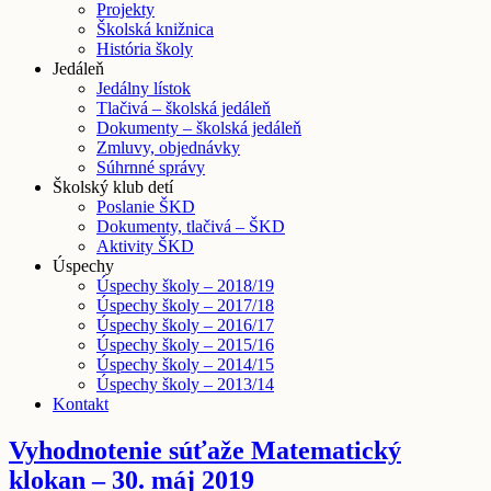
Projekty
Školská knižnica
História školy
Jedáleň
Jedálny lístok
Tlačivá – školská jedáleň
Dokumenty – školská jedáleň
Zmluvy, objednávky
Súhrnné správy
Školský klub detí
Poslanie ŠKD
Dokumenty, tlačivá – ŠKD
Aktivity ŠKD
Úspechy
Úspechy školy – 2018/19
Úspechy školy – 2017/18
Úspechy školy – 2016/17
Úspechy školy – 2015/16
Úspechy školy – 2014/15
Úspechy školy – 2013/14
Kontakt
Vyhodnotenie súťaže Matematický
klokan – 30. máj 2019