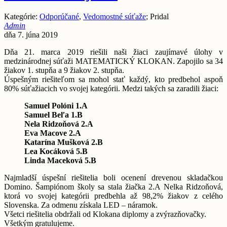
Kategórie:
Odporúčané
,
Vedomostné súťaže
; Pridal
Admin
dňa 7. júna 2019
Dňa 21. marca 2019 riešili naši žiaci zaujímavé úlohy v
medzinárodnej súťaži MATEMATICKÝ KLOKAN. Zapojilo sa 34
žiakov 1. stupňa a 9 žiakov 2. stupňa.
Úspešným riešiteľom sa mohol stať každý, kto predbehol aspoň
80% súťažiacich vo svojej kategórii. Medzi takých sa zaradili žiaci:
Samuel Polóni 1.A
Samuel Beľa 1.B
Nela Ridzoňová 2.A
Eva Macove 2.A
Katarína Mušková 2.B
Lea Kocáková 5.B
Linda Maceková 5.B
Najmladší úspešní riešitelia boli ocenení drevenou skladačkou
Domino. Šampiónom školy sa stala žiačka 2.A Nelka Ridzoňová,
ktorá vo svojej kategórii predbehla až 98,2% žiakov z celého
Slovenska. Za odmenu získala LED – náramok.
Všetci riešitelia obdržali od Klokana diplomy a zvýrazňovačky.
Všetkým gratulujeme.