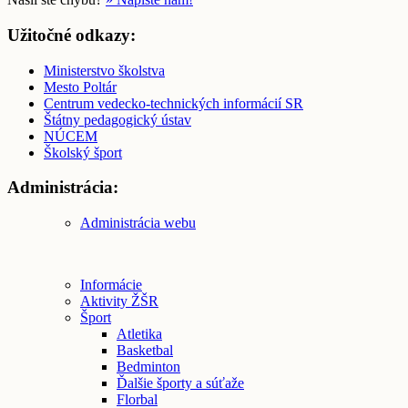
Užitočné odkazy:
Ministerstvo školstva
Mesto Poltár
Centrum vedecko-technických informácií SR
Štátny pedagogický ústav
NÚCEM
Školský šport
Administrácia:
Administrácia webu
Informácie
Aktivity ŽŠR
Šport
Atletika
Basketbal
Bedminton
Ďalšie športy a súťaže
Florbal