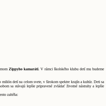
gramom
Zippyho kamaráti
. V rámci školského klubu detí mu budeme
ilión detí na celom svete, v širokom spektre krajín a kultúr. Deti sa
obom sa stávajú lepšie pripravené zvládať životné nástrahy a lepšie
ento zahŕňa: