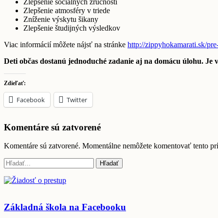
Zlepšenie sociálnych zručností
Zlepšenie atmosféry v triede
Zníženie výskytu šikany
Zlepšenie študijných výsledkov
Viac informácií môžete nájsť na stránke
http://zippyhokamarati.sk/pre
Deti občas dostanú jednoduché zadanie aj na domácu úloh
Zdieľať:
Facebook
Twitter
Komentáre sú zatvorené
Komentáre sú zatvorené. Momentálne nemôžete komentovať tento pr
Základná škola na Facebooku