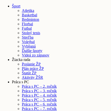
Šport
Atletika
Basketbal
Bedminton
Florbal
Futbal
Stolný tenis
Streľba
Volejbal
Vybíjaná
Ďalšie športy
Videá zo zápasov
Žiacka rada
Poslanie ŽP
Plán práce ŽP
Štatút ŽP
Aktivity ŽŠR
Práca s PC
Práca s PC – 2. ročník
Práca s PC – 3. ročník
Práca s PC – 4. ročník
Práca s PC – 5. ročník
Práca s PC – 6. ročník
Práca s PC – 7. ročník