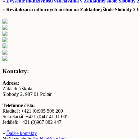
»
Zvýšenie inkluzívnosti vzdelávania v Základnej škole Slobody 2
» Revitalizácia odborných učební na Základnej škole Slobody 2 
Kontakty:
Adresa:
Základná škola,
Slobody 2, 987 01 Poltár
Telefónne čísla:
Riaditeľ: +421 (0)905 506 200
Sekretariát: +421 (0)47 41 11 005
Jedáleň: +421 (0)907 882 447
»
Ďalšie kontakty
Našli ste chybu?
» Napíšte nám!