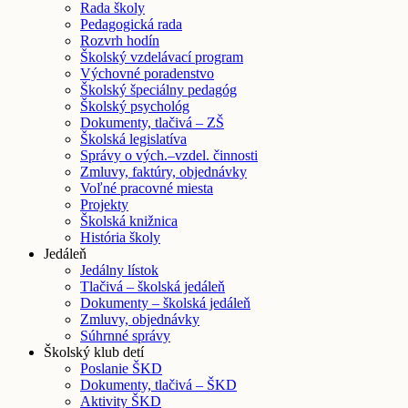
Rada školy
Pedagogická rada
Rozvrh hodín
Školský vzdelávací program
Výchovné poradenstvo
Školský špeciálny pedagóg
Školský psychológ
Dokumenty, tlačivá – ZŠ
Školská legislatíva
Správy o vých.–vzdel. činnosti
Zmluvy, faktúry, objednávky
Voľné pracovné miesta
Projekty
Školská knižnica
História školy
Jedáleň
Jedálny lístok
Tlačivá – školská jedáleň
Dokumenty – školská jedáleň
Zmluvy, objednávky
Súhrnné správy
Školský klub detí
Poslanie ŠKD
Dokumenty, tlačivá – ŠKD
Aktivity ŠKD