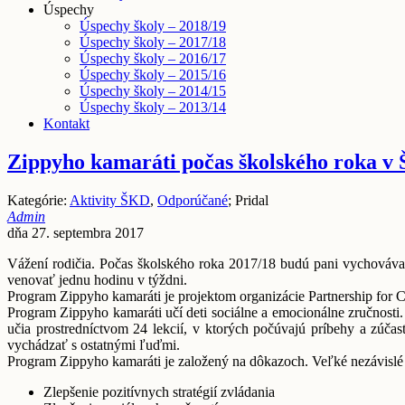
Úspechy
Úspechy školy – 2018/19
Úspechy školy – 2017/18
Úspechy školy – 2016/17
Úspechy školy – 2015/16
Úspechy školy – 2014/15
Úspechy školy – 2013/14
Kontakt
Zippyho kamaráti počas školského roka v
Kategórie:
Aktivity ŠKD
,
Odporúčané
; Pridal
Admin
dňa 27. septembra 2017
Vážení rodičia. Počas školského roka 2017/18 budú pani vychováv
venovať jednu hodinu v týždni.
Program Zippyho kamaráti je projektom organizácie Partnership for C
Program Zippyho kamaráti učí deti sociálne a emocionálne zručnosti. 
učia prostredníctvom 24 lekcií, v ktorých počúvajú príbehy a zúčas
vychádzať s ostatnými ľuďmi.
Program Zippyho kamaráti je založený na dôkazoch. Veľké nezávislé e
Zlepšenie pozitívnych stratégií zvládania