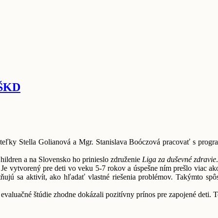
 ŠKD
ateľky Stella Golianová a Mgr. Stanislava Boóczová pracovať s pro
hildren a na Slovensko ho prinieslo združenie
Liga za duševné zdravie
.
Je vytvorený pre deti vo veku 5-7 rokov a úspešne ním prešlo viac ako m
tňujú sa aktivít, ako hľadať vlastné riešenia problémov. Takýmto spôs
valuačné štúdie zhodne dokázali pozitívny prínos pre zapojené deti. T