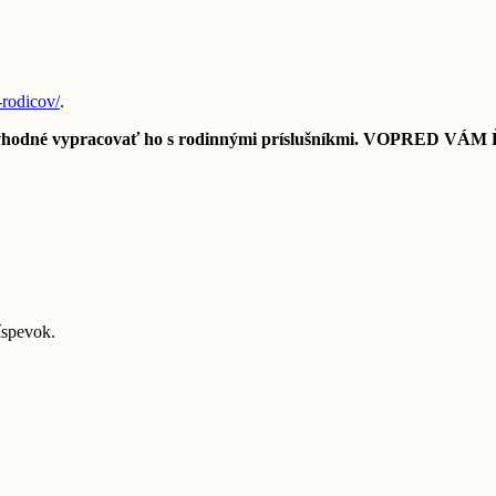
-rodicov/
.
u. Je vhodné vypracovať ho s rodinnými príslušníkmi. VOPR
íspevok.