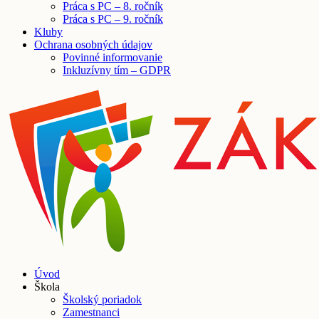
Práca s PC – 8. ročník
Práca s PC – 9. ročník
Kluby
Ochrana osobných údajov
Povinné informovanie
Inkluzívny tím – GDPR
Úvod
Škola
Školský poriadok
Zamestnanci