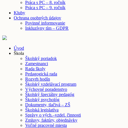
Práca s PC – 8. ročník
Práca s PC – 9. ročník
Kluby
Ochrana osobných údajov
Povinné informovanie
Inkluzívny tím – GDPR
Úvod
Škola
Školský poriadok
Zamestnanci
Rada školy
Pedagogická rada
Rozvrh hodín
Školský vzdelávací program
Výchovné poradenstvo
Školský špeciálny pedagóg
Školský psychológ
Dokumenty, tlačivá – ZŠ
Školská legislatíva
Správy o vých.–vzdel. činnosti
Zmluvy, faktúry, objednávky
Voľné pracovné miesta