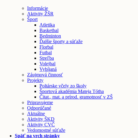
Informácie
Aktivity ŽŠR
Šport
Atletika
Basketbal
Bedminton
Ďalšie športy a súťaže
Florbal
Futbal
Streľba
Volejbal
Vybíjaná
Záujmová činnosť
Projekty
Poltárske včely zo školy
Športová akadémia Mateja Tótha
Čitat., mat. a prírod. gramotnosť v ZŠ
Pripravujeme
Odporúčané
Aktuálne
Aktivity ŠKD
Aktivity CVČ
Vedomostné súťaže
Späť na vrch stránky