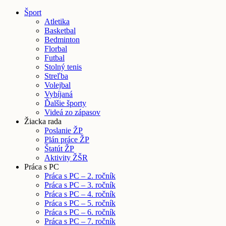
Šport
Atletika
Basketbal
Bedminton
Florbal
Futbal
Stolný tenis
Streľba
Volejbal
Vybíjaná
Ďalšie športy
Videá zo zápasov
Žiacka rada
Poslanie ŽP
Plán práce ŽP
Štatút ŽP
Aktivity ŽŠR
Práca s PC
Práca s PC – 2. ročník
Práca s PC – 3. ročník
Práca s PC – 4. ročník
Práca s PC – 5. ročník
Práca s PC – 6. ročník
Práca s PC – 7. ročník