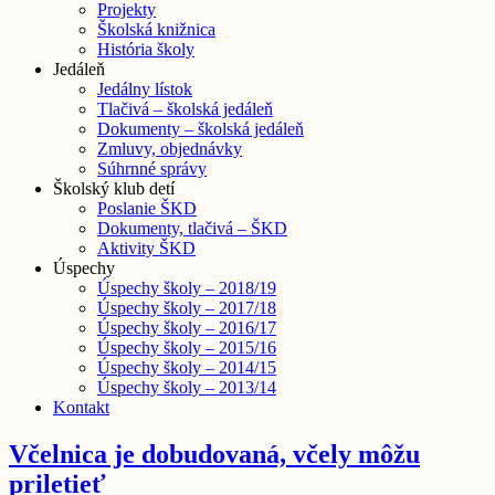
Projekty
Školská knižnica
História školy
Jedáleň
Jedálny lístok
Tlačivá – školská jedáleň
Dokumenty – školská jedáleň
Zmluvy, objednávky
Súhrnné správy
Školský klub detí
Poslanie ŠKD
Dokumenty, tlačivá – ŠKD
Aktivity ŠKD
Úspechy
Úspechy školy – 2018/19
Úspechy školy – 2017/18
Úspechy školy – 2016/17
Úspechy školy – 2015/16
Úspechy školy – 2014/15
Úspechy školy – 2013/14
Kontakt
Včelnica je dobudovaná, včely môžu
priletieť