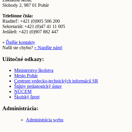
Slobody 2, 987 01 Poltár
Telefónne čísla:
Riaditeľ: +421 (0)905 506 200
Sekretariát: +421 (0)47 41 11 005
Jedáleň: +421 (0)907 882 447
»
Ďalšie kontakty
Našli ste chybu?
» Napíšte nám!
Užitočné odkazy:
Ministerstvo školstva
Mesto Poltár
Centrum vedecko-technických informácií SR
Štátny pedagogický ústav
NÚCEM
Školský šport
Administrácia:
Administrácia webu