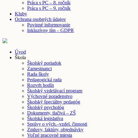
Práca s PC – 8. ročník
Práca s PC – 9. ročník
Kluby
Ochrana osobných údajov
Povinné informovanie
Inkluzívny tím – GDPR
Úvod
Škola
Školský poriadok
Zamestnanci
Rada školy
Pedagogická rada
Rozvrh hodín
Školský vzdelávací program
Výchovné poradenstvo
Školský špeciálny pedagóg
Školský psychológ
Dokumenty, tlačivá – ZŠ
Školská legislatíva
Správy o vých.–vzdel. činnosti
Zmluvy, faktúry, objednávky
Voľné pracovné miesta