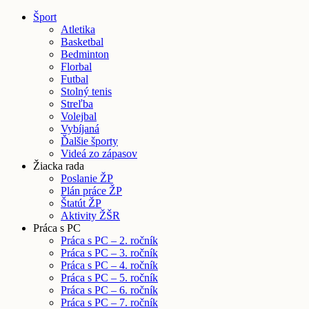
Šport
Atletika
Basketbal
Bedminton
Florbal
Futbal
Stolný tenis
Streľba
Volejbal
Vybíjaná
Ďalšie športy
Videá zo zápasov
Žiacka rada
Poslanie ŽP
Plán práce ŽP
Štatút ŽP
Aktivity ŽŠR
Práca s PC
Práca s PC – 2. ročník
Práca s PC – 3. ročník
Práca s PC – 4. ročník
Práca s PC – 5. ročník
Práca s PC – 6. ročník
Práca s PC – 7. ročník