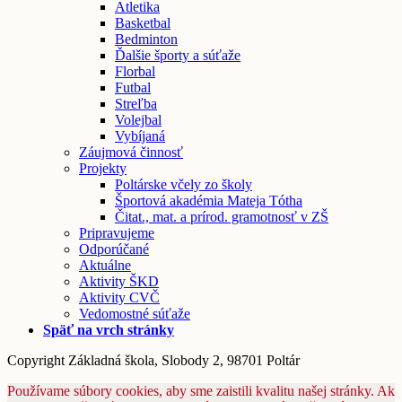
Atletika
Basketbal
Bedminton
Ďalšie športy a súťaže
Florbal
Futbal
Streľba
Volejbal
Vybíjaná
Záujmová činnosť
Projekty
Poltárske včely zo školy
Športová akadémia Mateja Tótha
Čitat., mat. a prírod. gramotnosť v ZŠ
Pripravujeme
Odporúčané
Aktuálne
Aktivity ŠKD
Aktivity CVČ
Vedomostné súťaže
Späť na vrch stránky
Copyright Základná škola, Slobody 2, 98701 Poltár
Používame súbory cookies, aby sme zaistili kvalitu našej stránky. Ak