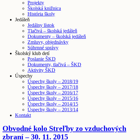
Projekty
Školská knižnica
História školy
Jedáleň
Jedálny lístok
Tlačivá – školská jedáleň
Dokumenty – školská jedáleň
Zmluvy, objednávky
Súhrnné správy
Školský klub detí
Poslanie ŠKD
Dokumenty, tlačivá – ŠKD
Aktivity ŠKD
Úspechy
Úspechy školy – 2018/19
Úspechy školy – 2017/18
Úspechy školy – 2016/17
Úspechy školy – 2015/16
Úspechy školy – 2014/15
Úspechy školy – 2013/14
Kontakt
Obvodné kolo Streľby zo vzduchových
zbraní – 30. 11. 2015