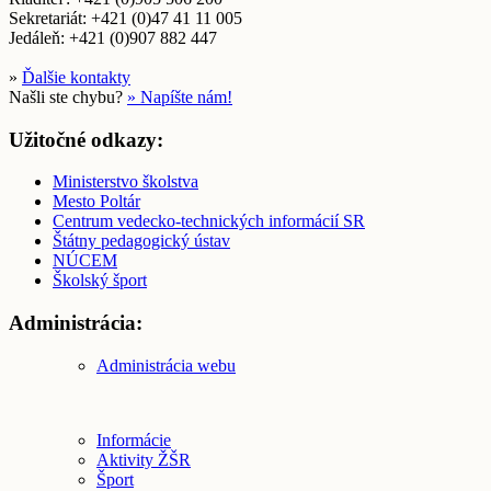
Sekretariát: +421 (0)47 41 11 005
Jedáleň: +421 (0)907 882 447
»
Ďalšie kontakty
Našli ste chybu?
» Napíšte nám!
Užitočné odkazy:
Ministerstvo školstva
Mesto Poltár
Centrum vedecko-technických informácií SR
Štátny pedagogický ústav
NÚCEM
Školský šport
Administrácia:
Administrácia webu
Informácie
Aktivity ŽŠR
Šport