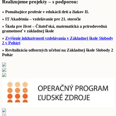
Realizujeme projekty – s podporou:
» Pomáhajúce profesie v edukácii detí a žiakov II.
» IT Akadémia – vzdelávanie pre 21. storočie
» Škola pre život – Čitateľská, matematická a prírodovedná
gramotnosť v základnej škole
»
Zvýšenie inkluzívnosti vzdelávania v Základnej škole Slobody
2 v Poltári
» Revitalizácia odborných učební na Základnej škole Slobody 2
Poltár