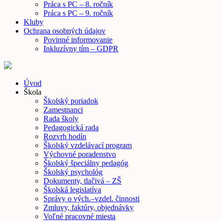
Práca s PC – 8. ročník
Práca s PC – 9. ročník
Kluby
Ochrana osobných údajov
Povinné informovanie
Inkluzívny tím – GDPR
Úvod
Škola
Školský poriadok
Zamestnanci
Rada školy
Pedagogická rada
Rozvrh hodín
Školský vzdelávací program
Výchovné poradenstvo
Školský špeciálny pedagóg
Školský psychológ
Dokumenty, tlačivá – ZŠ
Školská legislatíva
Správy o vých.–vzdel. činnosti
Zmluvy, faktúry, objednávky
Voľné pracovné miesta