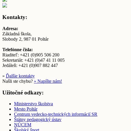
Kontakty:
Adresa:
Základná škola,
Slobody 2, 987 01 Poltár
Telefónne čísla:
Riaditeľ: +421 (0)905 506 200
Sekretariát: +421 (0)47 41 11 005
Jedáleň: +421 (0)907 882 447
»
Ďalšie kontakty
Našli ste chybu?
» Napíšte nám!
Užitočné odkazy:
Ministerstvo školstva
Mesto Poltár
Centrum vedecko-technických informácií SR
Štátny pedagogický ústav
NÚCEM
Školský šport