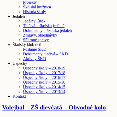
Projekty
Školská knižnica
História školy
Jedáleň
Jedálny lístok
Tlačivá – školská jedáleň
Dokumenty – školská jedáleň
Zmluvy, objednávky
Súhrnné správy
Školský klub detí
Poslanie ŠKD
Dokumenty, tlačivá – ŠKD
Aktivity ŠKD
Úspechy
Úspechy školy – 2018/19
Úspechy školy – 2017/18
Úspechy školy – 2016/17
Úspechy školy – 2015/16
Úspechy školy – 2014/15
Úspechy školy – 2013/14
Kontakt
Volejbal – ZŠ dievčatá – Obvodné kolo