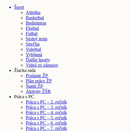
Šport
Atletika
Basketbal
Bedminton
Florbal
Futbal
Stolný tenis
Streľba
Volejbal
Vybíjaná
Ďalšie športy
Videá zo zápasov
Žiacka rada
Poslanie ŽP
Plán práce ŽP
Štatút ŽP
Aktivity ŽŠR
Práca s PC
Práca s PC – 2. ročník
Práca s PC – 3. ročník
Práca s PC – 4. ročník
Práca s PC – 5. ročník
Práca s PC – 6. ročník
Práca s PC – 7. ročník