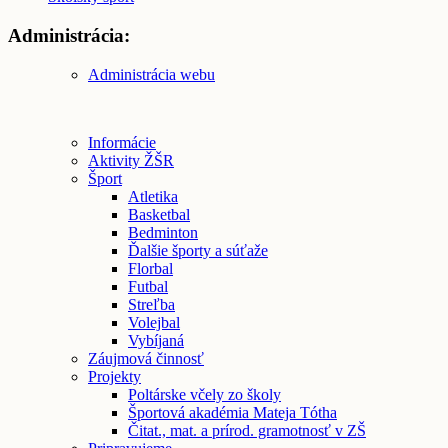
Administrácia:
Administrácia webu
Informácie
Aktivity ŽŠR
Šport
Atletika
Basketbal
Bedminton
Ďalšie športy a súťaže
Florbal
Futbal
Streľba
Volejbal
Vybíjaná
Záujmová činnosť
Projekty
Poltárske včely zo školy
Športová akadémia Mateja Tótha
Čitat., mat. a prírod. gramotnosť v ZŠ