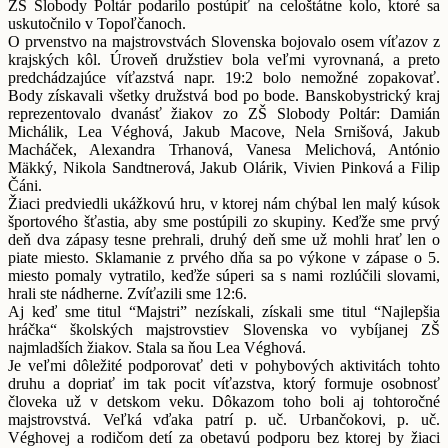
ZŠ Slobody Poltár podarilo postúpiť na celoštátne kolo, ktoré sa
uskutočnilo v Topoľčanoch.
O prvenstvo na majstrovstvách Slovenska bojovalo osem víťazov z
krajských kôl. Úroveň družstiev bola veľmi vyrovnaná, a preto
predchádzajúce víťazstvá napr. 19:2 bolo nemožné zopakovať.
Body získavali všetky družstvá bod po bode. Banskobystrický kraj
reprezentovalo dvanásť žiakov zo ZŠ Slobody Poltár: Damián
Michálik, Lea Véghová, Jakub Macove, Nela Srnišová, Jakub
Macháček, Alexandra Trhanová, Vanesa Melichová, António
Mäkký, Nikola Sandtnerová, Jakub Olárik, Vivien Pinková a Filip
Čáni.
Žiaci predviedli ukážkovú hru, v ktorej nám chýbal len malý kúsok
športového šťastia, aby sme postúpili zo skupiny. Keďže sme prvý
deň dva zápasy tesne prehrali, druhý deň sme už mohli hrať len o
piate miesto. Sklamanie z prvého dňa sa po výkone v zápase o 5.
miesto pomaly vytratilo, keďže súperi sa s nami rozlúčili slovami,
hrali ste nádherne. Zvíťazili sme 12:6.
Aj keď sme titul “Majstri” nezískali, získali sme titul “Najlepšia
hráčka“ školských majstrovstiev Slovenska vo vybíjanej ZŠ
najmladších žiakov. Stala sa ňou Lea Véghová.
Je veľmi dôležité podporovať deti v pohybových aktivitách tohto
druhu a dopriať im tak pocit víťazstva, ktorý formuje osobnosť
človeka už v detskom veku. Dôkazom toho boli aj tohtoročné
majstrovstvá. Veľká vďaka patrí p. uč. Urbančokovi, p. uč.
Véghovej a rodičom detí za obetavú podporu bez ktorej by žiaci