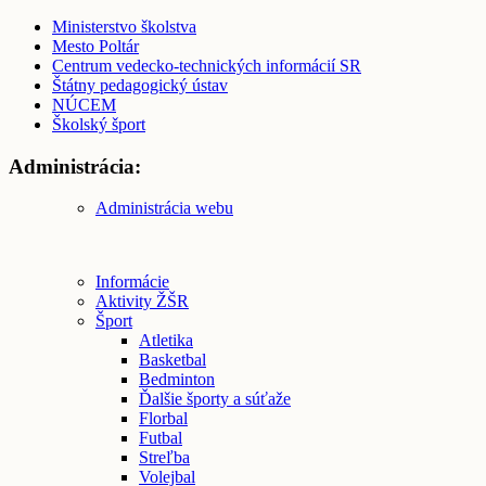
Ministerstvo školstva
Mesto Poltár
Centrum vedecko-technických informácií SR
Štátny pedagogický ústav
NÚCEM
Školský šport
Administrácia:
Administrácia webu
Informácie
Aktivity ŽŠR
Šport
Atletika
Basketbal
Bedminton
Ďalšie športy a súťaže
Florbal
Futbal
Streľba
Volejbal