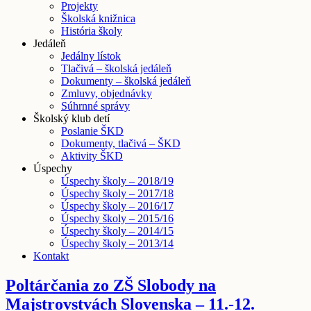
Projekty
Školská knižnica
História školy
Jedáleň
Jedálny lístok
Tlačivá – školská jedáleň
Dokumenty – školská jedáleň
Zmluvy, objednávky
Súhrnné správy
Školský klub detí
Poslanie ŠKD
Dokumenty, tlačivá – ŠKD
Aktivity ŠKD
Úspechy
Úspechy školy – 2018/19
Úspechy školy – 2017/18
Úspechy školy – 2016/17
Úspechy školy – 2015/16
Úspechy školy – 2014/15
Úspechy školy – 2013/14
Kontakt
Poltárčania zo ZŠ Slobody na
Majstrovstvách Slovenska – 11.-12.