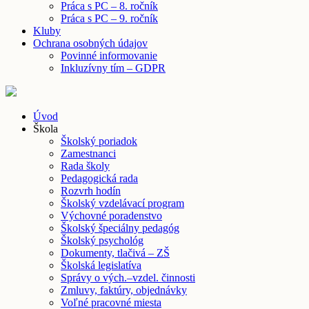
Práca s PC – 8. ročník
Práca s PC – 9. ročník
Kluby
Ochrana osobných údajov
Povinné informovanie
Inkluzívny tím – GDPR
Úvod
Škola
Školský poriadok
Zamestnanci
Rada školy
Pedagogická rada
Rozvrh hodín
Školský vzdelávací program
Výchovné poradenstvo
Školský špeciálny pedagóg
Školský psychológ
Dokumenty, tlačivá – ZŠ
Školská legislatíva
Správy o vých.–vzdel. činnosti
Zmluvy, faktúry, objednávky
Voľné pracovné miesta