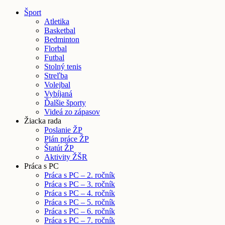
Šport
Atletika
Basketbal
Bedminton
Florbal
Futbal
Stolný tenis
Streľba
Volejbal
Vybíjaná
Ďalšie športy
Videá zo zápasov
Žiacka rada
Poslanie ŽP
Plán práce ŽP
Štatút ŽP
Aktivity ŽŠR
Práca s PC
Práca s PC – 2. ročník
Práca s PC – 3. ročník
Práca s PC – 4. ročník
Práca s PC – 5. ročník
Práca s PC – 6. ročník
Práca s PC – 7. ročník