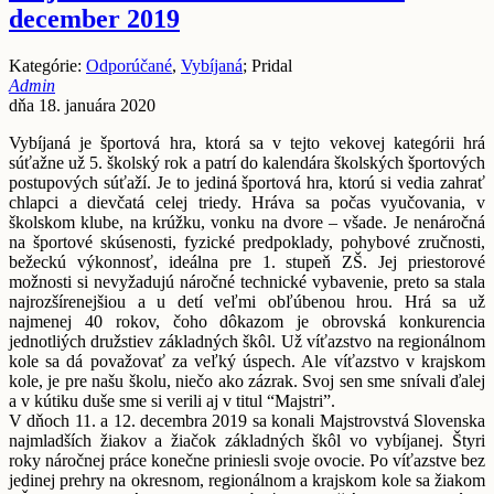
december 2019
Kategórie:
Odporúčané
,
Vybíjaná
; Pridal
Admin
dňa 18. januára 2020
Vybíjaná je športová hra, ktorá sa v tejto vekovej kategórii hrá
súťažne už 5. školský rok a patrí do kalendára školských športových
postupových súťaží. Je to jediná športová hra, ktorú si vedia zahrať
chlapci a dievčatá celej triedy. Hráva sa počas vyučovania, v
školskom klube, na krúžku, vonku na dvore – všade. Je nenáročná
na športové skúsenosti, fyzické predpoklady, pohybové zručnosti,
bežeckú výkonnosť, ideálna pre 1. stupeň ZŠ. Jej priestorové
možnosti si nevyžadujú náročné technické vybavenie, preto sa stala
najrozšírenejšiou a u detí veľmi obľúbenou hrou. Hrá sa už
najmenej 40 rokov, čoho dôkazom je obrovská konkurencia
jednotliých družstiev základných škôl. Už víťazstvo na regionálnom
kole sa dá považovať za veľký úspech. Ale víťazstvo v krajskom
kole, je pre našu školu, niečo ako zázrak. Svoj sen sme snívali ďalej
a v kútiku duše sme si verili aj v titul “Majstri”.
V dňoch 11. a 12. decembra 2019 sa konali Majstrovstvá Slovenska
najmladších žiakov a žiačok základných škôl vo vybíjanej. Štyri
roky náročnej práce konečne priniesli svoje ovocie. Po víťazstve bez
jedinej prehry na okresnom, regionálnom a krajskom kole sa žiakom