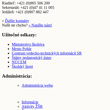
Riaditeľ: +421 (0)905 506 200
Sekretariát: +421 (0)47 41 11 005
Jedáleň: +421 (0)907 882 447
»
Ďalšie kontakty
Našli ste chybu?
» Napíšte nám!
Užitočné odkazy:
Ministerstvo školstva
Mesto Poltár
Centrum vedecko-technických informácií SR
Štátny pedagogický ústav
NÚCEM
Školský šport
Administrácia:
Administrácia webu
Informácie
Aktivity ŽŠR