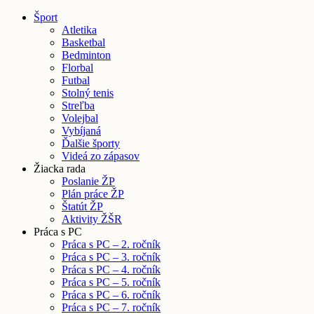
Šport
Atletika
Basketbal
Bedminton
Florbal
Futbal
Stolný tenis
Streľba
Volejbal
Vybíjaná
Ďalšie športy
Videá zo zápasov
Žiacka rada
Poslanie ŽP
Plán práce ŽP
Štatút ŽP
Aktivity ŽŠR
Práca s PC
Práca s PC – 2. ročník
Práca s PC – 3. ročník
Práca s PC – 4. ročník
Práca s PC – 5. ročník
Práca s PC – 6. ročník
Práca s PC – 7. ročník