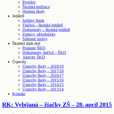
Projekty
Školská knižnica
História školy
Jedáleň
Jedálny lístok
Tlačivá – školská jedáleň
Dokumenty – školská jedáleň
Zmluvy, objednávky
Súhrnné správy
Školský klub detí
Poslanie ŠKD
Dokumenty, tlačivá – ŠKD
Aktivity ŠKD
Úspechy
Úspechy školy – 2018/19
Úspechy školy – 2017/18
Úspechy školy – 2016/17
Úspechy školy – 2015/16
Úspechy školy – 2014/15
Úspechy školy – 2013/14
Kontakt
RK: Vybíjaná – žiačky ZŠ – 28. apríl 2015