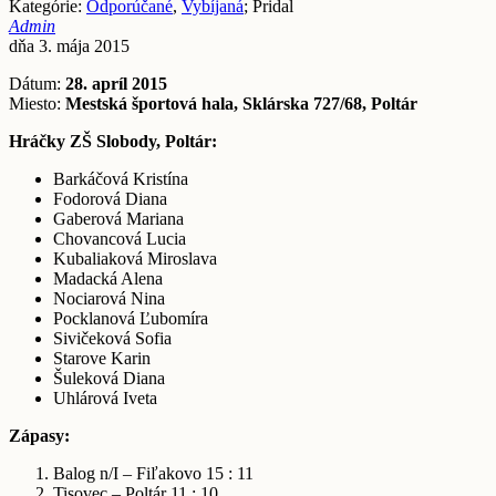
Kategórie:
Odporúčané
,
Vybíjaná
; Pridal
Admin
dňa 3. mája 2015
Dátum:
28. apríl 2015
Miesto:
Mestská športová hala, Sklárska 727/68, Poltár
Hráčky ZŠ Slobody, Poltár:
Barkáčová Kristína
Fodorová Diana
Gaberová Mariana
Chovancová Lucia
Kubaliaková Miroslava
Madacká Alena
Nociarová Nina
Pocklanová Ľubomíra
Sivičeková Sofia
Starove Karin
Šuleková Diana
Uhlárová Iveta
Zápasy:
Balog n/I – Fiľakovo 15 : 11
Tisovec – Poltár 11 : 10