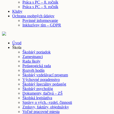
Práca s PC – 8. ročník
Práca s PC – 9. ročník
Kluby
Ochrana osobných údajov
Povinné informovanie
Inkluzívny tím – GDPR
Úvod
Škola
Školský poriadok
Zamestnanci
Rada školy
Pedagogická rada
Rozvrh hodín
Školský vzdelávací program
Výchovné poradenstvo
Školský špeciálny pedagóg
Školský psychológ
Dokumenty, tlačivá – ZŠ
Školská legislatíva
Správy o vých.–vzdel. činnosti
Zmluvy, faktúry, objednávky
Voľné pracovné miesta