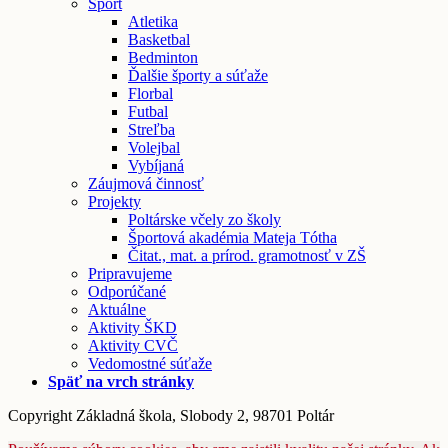
Šport
Atletika
Basketbal
Bedminton
Ďalšie športy a súťaže
Florbal
Futbal
Streľba
Volejbal
Vybíjaná
Záujmová činnosť
Projekty
Poltárske včely zo školy
Športová akadémia Mateja Tótha
Čitat., mat. a prírod. gramotnosť v ZŠ
Pripravujeme
Odporúčané
Aktuálne
Aktivity ŠKD
Aktivity CVČ
Vedomostné súťaže
Späť na vrch stránky
Copyright Základná škola, Slobody 2, 98701 Poltár