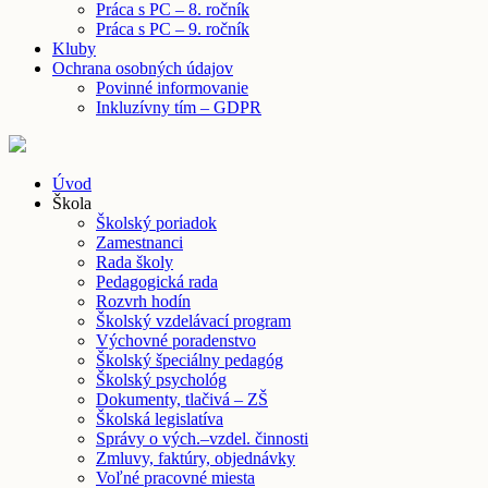
Práca s PC – 8. ročník
Práca s PC – 9. ročník
Kluby
Ochrana osobných údajov
Povinné informovanie
Inkluzívny tím – GDPR
Úvod
Škola
Školský poriadok
Zamestnanci
Rada školy
Pedagogická rada
Rozvrh hodín
Školský vzdelávací program
Výchovné poradenstvo
Školský špeciálny pedagóg
Školský psychológ
Dokumenty, tlačivá – ZŠ
Školská legislatíva
Správy o vých.–vzdel. činnosti
Zmluvy, faktúry, objednávky
Voľné pracovné miesta