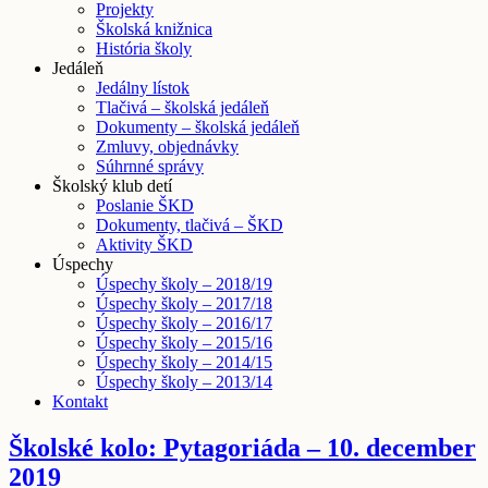
Projekty
Školská knižnica
História školy
Jedáleň
Jedálny lístok
Tlačivá – školská jedáleň
Dokumenty – školská jedáleň
Zmluvy, objednávky
Súhrnné správy
Školský klub detí
Poslanie ŠKD
Dokumenty, tlačivá – ŠKD
Aktivity ŠKD
Úspechy
Úspechy školy – 2018/19
Úspechy školy – 2017/18
Úspechy školy – 2016/17
Úspechy školy – 2015/16
Úspechy školy – 2014/15
Úspechy školy – 2013/14
Kontakt
Školské kolo: Pytagoriáda – 10. december
2019