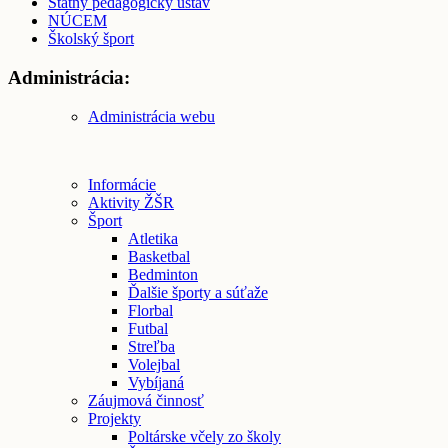
Štátny pedagogický ústav
NÚCEM
Školský šport
Administrácia:
Administrácia webu
Informácie
Aktivity ŽŠR
Šport
Atletika
Basketbal
Bedminton
Ďalšie športy a súťaže
Florbal
Futbal
Streľba
Volejbal
Vybíjaná
Záujmová činnosť
Projekty
Poltárske včely zo školy