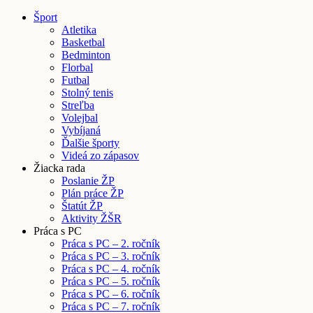
Šport
Atletika
Basketbal
Bedminton
Florbal
Futbal
Stolný tenis
Streľba
Volejbal
Vybíjaná
Ďalšie športy
Videá zo zápasov
Žiacka rada
Poslanie ŽP
Plán práce ŽP
Štatút ŽP
Aktivity ŽŠR
Práca s PC
Práca s PC – 2. ročník
Práca s PC – 3. ročník
Práca s PC – 4. ročník
Práca s PC – 5. ročník
Práca s PC – 6. ročník
Práca s PC – 7. ročník