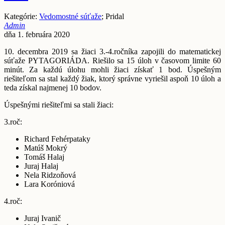
Kategórie:
Vedomostné súťaže
; Pridal
Admin
dňa 1. februára 2020
10. decembra 2019 sa žiaci 3.-4.ročníka zapojili do matematickej
súťaže PYTAGORIÁDA. Riešilo sa 15 úloh v časovom limite 60
minút. Za každú úlohu mohli žiaci získať 1 bod. Úspešným
riešiteľom sa stal každý žiak, ktorý správne vyriešil aspoň 10 úloh a
teda získal najmenej 10 bodov.
Úspešnými riešiteľmi sa stali žiaci:
3.roč:
Richard Fehérpataky
Matúš Mokrý
Tomáš Halaj
Juraj Halaj
Nela Ridzoňová
Lara Koróniová
4.roč:
Juraj Ivanič