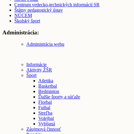
Centrum vedecko-technických informácií SR
Štátny pedagogický ústav
NÚCEM
Školský šport
Administrácia:
Administrácia webu
Informácie
Aktivity ŽŠR
Šport
Atletika
Basketbal
Bedminton
Ďalšie športy a súťaže
Florbal
Futbal
Streľba
Volejbal
Vybíjaná
Záujmová činnosť