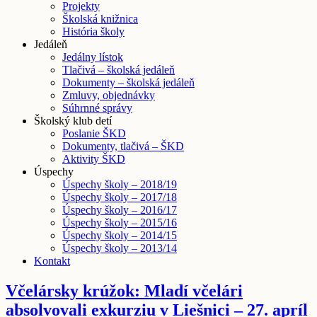
Projekty
Školská knižnica
História školy
Jedáleň
Jedálny lístok
Tlačivá – školská jedáleň
Dokumenty – školská jedáleň
Zmluvy, objednávky
Súhrnné správy
Školský klub detí
Poslanie ŠKD
Dokumenty, tlačivá – ŠKD
Aktivity ŠKD
Úspechy
Úspechy školy – 2018/19
Úspechy školy – 2017/18
Úspechy školy – 2016/17
Úspechy školy – 2015/16
Úspechy školy – 2014/15
Úspechy školy – 2013/14
Kontakt
Včelársky krúžok: Mladí včelári
absolvovali exkurziu v Liešnici – 27. apríl