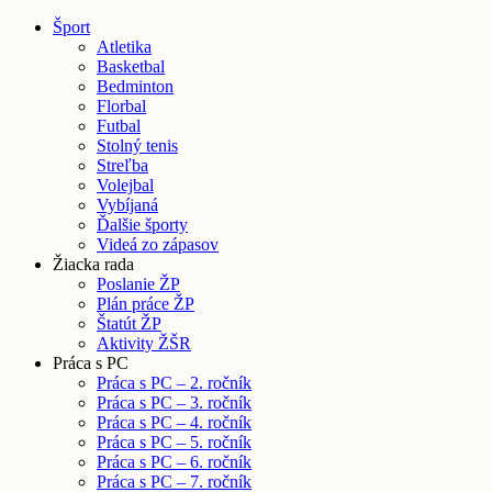
Šport
Atletika
Basketbal
Bedminton
Florbal
Futbal
Stolný tenis
Streľba
Volejbal
Vybíjaná
Ďalšie športy
Videá zo zápasov
Žiacka rada
Poslanie ŽP
Plán práce ŽP
Štatút ŽP
Aktivity ŽŠR
Práca s PC
Práca s PC – 2. ročník
Práca s PC – 3. ročník
Práca s PC – 4. ročník
Práca s PC – 5. ročník
Práca s PC – 6. ročník
Práca s PC – 7. ročník