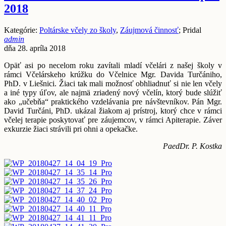
2018
Kategórie:
Poltárske včely zo školy
,
Záujmová činnosť
; Pridal
admin
dňa 28. apríla 2018
Opäť asi po necelom roku zavítali mladí včelári z našej školy v
rámci Včelárskeho krúžku do Včelnice Mgr. Davida Turčániho,
PhD. v Liešnici. Žiaci tak mali možnosť obhliadnuť si nie len včely
a iné typy úľov, ale najmä zriadený nový včelín, ktorý bude slúžiť
ako „učebňa“ praktického vzdelávania pre návštevníkov. Pán Mgr.
David Turčáni, PhD. ukázal žiakom aj prístroj, ktorý chce v rámci
včelej terapie poskytovať pre záujemcov, v rámci Apiterapie. Záver
exkurzie žiaci strávili pri ohni a opekačke.
PaedDr. P. Kostka