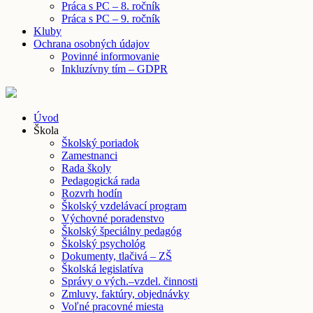
Práca s PC – 8. ročník
Práca s PC – 9. ročník
Kluby
Ochrana osobných údajov
Povinné informovanie
Inkluzívny tím – GDPR
Úvod
Škola
Školský poriadok
Zamestnanci
Rada školy
Pedagogická rada
Rozvrh hodín
Školský vzdelávací program
Výchovné poradenstvo
Školský špeciálny pedagóg
Školský psychológ
Dokumenty, tlačivá – ZŠ
Školská legislatíva
Správy o vých.–vzdel. činnosti
Zmluvy, faktúry, objednávky
Voľné pracovné miesta