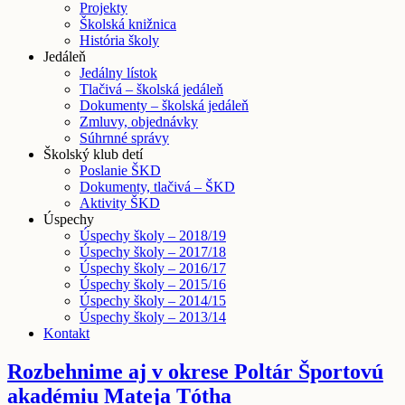
Projekty
Školská knižnica
História školy
Jedáleň
Jedálny lístok
Tlačivá – školská jedáleň
Dokumenty – školská jedáleň
Zmluvy, objednávky
Súhrnné správy
Školský klub detí
Poslanie ŠKD
Dokumenty, tlačivá – ŠKD
Aktivity ŠKD
Úspechy
Úspechy školy – 2018/19
Úspechy školy – 2017/18
Úspechy školy – 2016/17
Úspechy školy – 2015/16
Úspechy školy – 2014/15
Úspechy školy – 2013/14
Kontakt
Rozbehnime aj v okrese Poltár Športovú
akadémiu Mateja Tótha