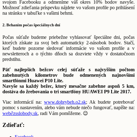
svojom Facebooku a odmeníme váš okres 10% bodov navyše.
Možnosť zdieľania príspevku nájdete vo vašom profile po prihlásení
na stránku v tabuľke s vašimi behmi.
2. Behaním počas špeciálnych dní
Počas súťaže budeme priebežne vyhlasovať špeciálne dni, počas
ktorých získate za svoj beh automaticky 2-násobok bodov. Stačí,
keď budete pozorne sledovať informácie vo vašom profile a v
newsletteroch a o týchto dňoch sa dozviete vždy v dostatočnom
predstihu.
Päť najlepších bežcov celej súťaže s najvyšším počtom
zabehnutých kilometrov bude odmenených najnovšími
smartfónmi Huawei P10 Lite.
Navyše sa každý bežec, ktorý mesačne zabehne aspoň 5 km,
dostáva do žrebovania o tri smartfóny HUAWEI P9 Lite 2017.
Viac informácií na:
www.dobrybeh.o2.sk
; Ak budete potrebovať
pomoc s nastavením, alebo vám nebude niečo fungovať, napíšte na:
web
∂
zsslobody.sk
, radi Vám pomôžeme. 😉
Zdieľať:
Facebook