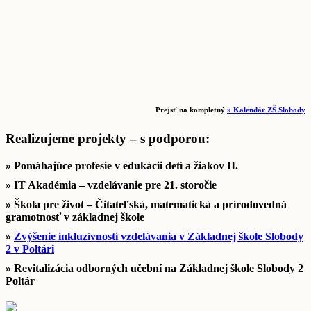
Prejsť na kompletný
» Kalendár ZŠ Slobody
Realizujeme projekty – s podporou:
» Pomáhajúce profesie v edukácii detí a žiakov II.
» IT Akadémia – vzdelávanie pre 21. storočie
» Škola pre život – Čitateľská, matematická a prírodovedná
gramotnosť v základnej škole
»
Zvýšenie inkluzívnosti vzdelávania v Základnej škole Slobody
2 v Poltári
» Revitalizácia odborných učební na Základnej škole Slobody 2
Poltár