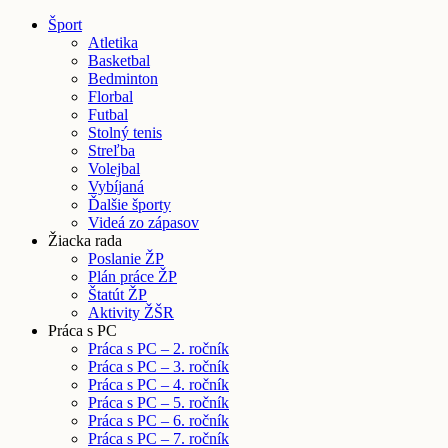
Šport
Atletika
Basketbal
Bedminton
Florbal
Futbal
Stolný tenis
Streľba
Volejbal
Vybíjaná
Ďalšie športy
Videá zo zápasov
Žiacka rada
Poslanie ŽP
Plán práce ŽP
Štatút ŽP
Aktivity ŽŠR
Práca s PC
Práca s PC – 2. ročník
Práca s PC – 3. ročník
Práca s PC – 4. ročník
Práca s PC – 5. ročník
Práca s PC – 6. ročník
Práca s PC – 7. ročník