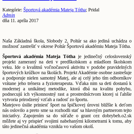
Kategórie:
Športová akadémia Mateja Tótha
; Pridal
Admin
dňa 11. apríla 2017
Naša Základná škola, Slobody 2, Poltár sa ako jediná uchádza o
možnosť zastrešiť v okrese Poltár Športovú akadémiu Mateja Tótha.
Športová akadémia Mateja Tótha
je jedinečný celoslovenský
projekt zameraný na deti v predškolskom a mladšom školskom
veku. Ide o kvalitnú voľnočasovú aktivitu v podobe pravidelných
športových krúžkov na školách. Projekt Akadémie osobne zastrešuje
a podporuje nielen samotný Matej, ale aj celý jeho tím odborníkov
vrátane jeho trénera a fyzioterapeuta. Vďaka nim sa deti dostanú k
modernej a unikátnej metodike, ktorá dbá na kvalitu pohybu,
podnecujú ich výkonnostný rast a prostredníctvom ktorej si ľahšie
vytvoria prirodzený vzťah a radosť zo športu.
Matejovo úsilie priniesť šport na špičkovej úrovni bližšie k deťom
nás oslovilo a preto sme sa rozhodli stať sa hlavným partnerom tejto
iniciatívy. Zapojením sa do súťaže o grant cez dobrybeh.o2.sk
môžete aj vy prispieť svojimi nabehanými kilometrami k tomu, aby
táto jedinečná akadémia vznikla vo vašom okolí.