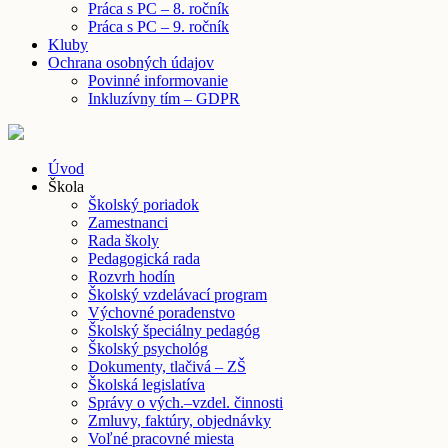
Práca s PC – 8. ročník
Práca s PC – 9. ročník
Kluby
Ochrana osobných údajov
Povinné informovanie
Inkluzívny tím – GDPR
Úvod
Škola
Školský poriadok
Zamestnanci
Rada školy
Pedagogická rada
Rozvrh hodín
Školský vzdelávací program
Výchovné poradenstvo
Školský špeciálny pedagóg
Školský psychológ
Dokumenty, tlačivá – ZŠ
Školská legislatíva
Správy o vých.–vzdel. činnosti
Zmluvy, faktúry, objednávky
Voľné pracovné miesta