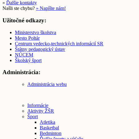
»
Ďalšie kontakty
Našli ste chybu?
» Napíšte nám!
Užitočné odkazy:
Ministerstvo školstva
Mesto Poltár
Centrum vedecko-technických informácií SR
Štátny pedagogický ústav
NÚCEM
Školský šport
Administrácia:
Administrácia webu
Informácie
Aktivity ŽŠR
Šport
Atletika
Basketbal
Bedminton
Ďalšie športy a súťaže