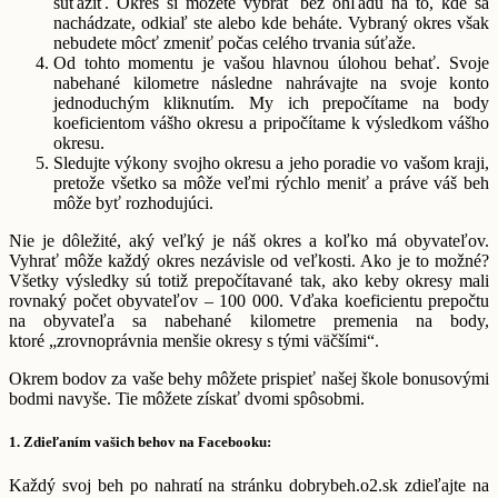
súťažiť. Okres si môžete vybrať bez ohľadu na to, kde sa
nachádzate, odkiaľ ste alebo kde beháte. Vybraný okres však
nebudete môcť zmeniť počas celého trvania súťaže.
Od tohto momentu je vašou hlavnou úlohou behať. Svoje
nabehané kilometre následne nahrávajte na svoje konto
jednoduchým kliknutím. My ich prepočítame na body
koeficientom vášho okresu a pripočítame k výsledkom vášho
okresu.
Sledujte výkony svojho okresu a jeho poradie vo vašom kraji,
pretože všetko sa môže veľmi rýchlo meniť a práve váš beh
môže byť rozhodujúci.
Nie je dôležité, aký veľký je náš okres a koľko má obyvateľov.
Vyhrať môže každý okres nezávisle od veľkosti. Ako je to možné?
Všetky výsledky sú totiž prepočítavané tak, ako keby okresy mali
rovnaký počet obyvateľov – 100 000. Vďaka koeficientu prepočtu
na obyvateľa sa nabehané kilometre premenia na body,
ktoré „zrovnoprávnia menšie okresy s tými väčšími“.
Okrem bodov za vaše behy môžete prispieť našej škole bonusovými
bodmi navyše. Tie môžete získať dvomi spôsobmi.
1. Zdieľaním vašich behov na Facebooku:
Každý svoj beh po nahratí na stránku dobrybeh.o2.sk zdieľajte na