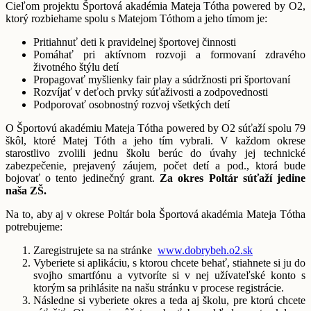
Cieľom projektu Športová akadémia Mateja Tótha powered by O2,
ktorý rozbiehame spolu s Matejom Tóthom a jeho tímom je:
Pritiahnuť deti k pravidelnej športovej činnosti
Pomáhať pri aktívnom rozvoji a formovaní zdravého
životného štýlu detí
Propagovať myšlienky fair play a súdržnosti pri športovaní
Rozvíjať v deťoch prvky súťaživosti a zodpovednosti
Podporovať osobnostný rozvoj všetkých detí
O Športovú akadémiu Mateja Tótha powered by O2 súťaží spolu 79
škôl, ktoré Matej Tóth a jeho tím vybrali. V každom okrese
starostlivo zvolili jednu školu berúc do úvahy jej technické
zabezpečenie, prejavený záujem, počet detí a pod., ktorá bude
bojovať o tento jedinečný grant.
Za okres Poltár súťaží jedine
naša ZŠ.
Na to, aby aj v okrese Poltár bola Športová akadémia Mateja Tótha
potrebujeme:
Zaregistrujete sa na stránke
www.dobrybeh.o2.sk
Vyberiete si aplikáciu, s ktorou chcete behať, stiahnete si ju do
svojho smartfónu a vytvoríte si v nej užívateľské konto s
ktorým sa prihlásite na našu stránku v procese registrácie.
Následne si vyberiete okres a teda aj školu, pre ktorú chcete